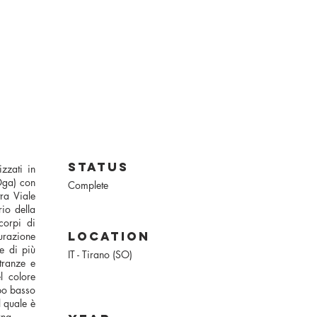
status
izzati in
Oga) con
Complete
tra Viale
rio della
corpi di
location
gurazione
ne di più
IT - Tirano (SO)
tranze e
el colore
po basso
l quale è
rna.