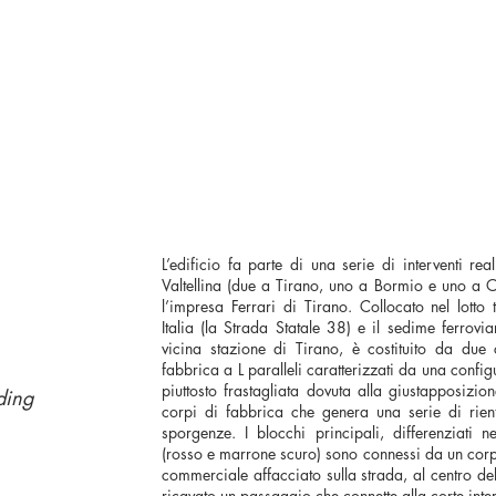
L’edificio fa parte di una serie di interventi real
Valtellina (due a Tirano, uno a Bormio e uno a 
l’impresa Ferrari di Tirano. Collocato nel lotto 
Italia (la Strada Statale 38) e il sedime ferrovia
vicina stazione di Tirano, è costituito da due 
fabbrica a L paralleli caratterizzati da una confi
piuttosto frastagliata dovuta alla giustapposizio
lding
corpi di fabbrica che genera una serie di rien
sporgenze. I blocchi principali, differenziati n
(rosso e marrone scuro) sono connessi da un cor
commerciale affacciato sulla strada, al centro de
ricavato un passaggio che connette alla corte inte