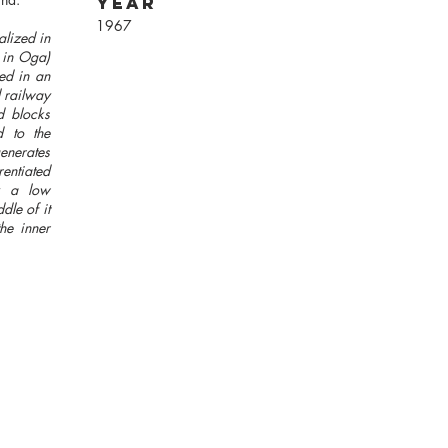
year
1967
alized in
 in Oga)
ed in an
l railway
ed blocks
d to the
nerates
rentiated
y a low
dle of it
the inner