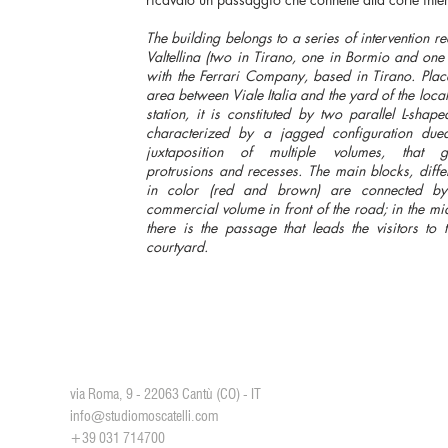
The building belongs to a series of intervention re
Valtellina (two in Tirano, one in Bormio and one
with the Ferrari Company, based in Tirano. Plac
area between Viale Italia and the yard of the loca
station, it is constituted by two parallel L-shap
characterized by a jagged configuration due
juxtaposition of multiple volumes, that ge
protrusions and recesses. The main blocks, diffe
in color (red and brown) are connected b
commercial volume in front of the road; in the mid
there is the passage that leads the visitors to 
courtyard.
Studio Moscatelli
via Roma, 9 - 22063 Cantù (CO) - IT
info@studiomoscatelli.com
+39 031 714700