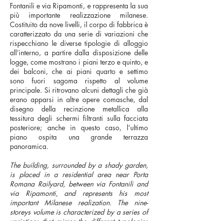
Fontanili e via Ripamonti, e rappresenta la sua
più importante realizzazione milanese.
Costituito da nove livelli, il corpo di fabbrica è
caratterizzato da una serie di variazioni che
rispecchiano le diverse tipologie di alloggio
all’interno, a partire dalla disposizione delle
logge, come mostrano i piani terzo e quinto, e
dei balconi, che ai piani quarto e settimo
sono fuori sagoma rispetto al volume
principale. Si ritrovano alcuni dettagli che già
erano apparsi in altre opere comasche, dal
disegno della recinzione metallica alla
tessitura degli schermi filtranti sulla facciata
posteriore; anche in questo caso, l’ultimo
piano ospita una grande terrazza
panoramica.
The building, surrounded by a shady garden,
is placed in a residential area near Porta
Romana Railyard, between via Fontanili and
via Ripamonti, and represents his most
important Milanese realization. The nine-
storeys volume is characterized by a series of