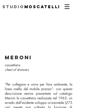
|
Studio
Moscatelli
meroni
cassettiera
chest of drawers
“Per collegare e unire per fare ambiente, la
linea snella del mobile pranzo”: con questa
descrizione veniva presentata sul catalogo
Meroni la cassettiera realizzata nel 1963, un
arredo dall'evidente sviluppo orizzontale (275
cm) avente non soltanto la funzione di