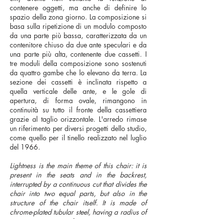
contenere oggetti, ma anche di definire lo
spazio della zona giorno. La composizione si
basa sulla ripetizione di un modulo composto
da una parte più bassa, caratterizzata da un
contenitore chiuso da due ante speculari e da
una parte più alta, contenente due cassetti. I
tre moduli della composizione sono sostenuti
da quattro gambe che lo elevano da terra. La
sezione dei cassetti è inclinata rispetto a
quella verticale delle ante, e le gole di
apertura, di forma ovale, rimangono in
continuità su tutto il fronte della cassettiera
grazie al taglio orizzontale. L'arredo rimase
un riferimento per diversi progetti dello studio,
come quello per il tinello realizzato nel luglio
del 1966.
Lightness is the main theme of this chair: it is
present in the seats and in the backrest,
interrupted by a continuous cut that divides the
chair into two equal parts, but also in the
structure of the chair itself. It is made of
chrome-plated tubular steel, having a radius of