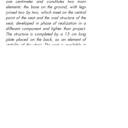
one centimeter and constitutes two main
elements: the base on the ground, with legs
joined two by two, which meet on the central
point of the seat and the oval structure of the
seat, developed in phase of realization in a
different component and lighter than project.
The structure is completed by a 15 cm long
plate placed on the back, as an element of
stability of the chair. The seat is available in
different versions, in black fabric or in brown
leather.
status
Out of production
company
Meroni
year
1963