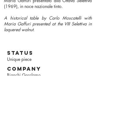
Maria Gaffuri presentato alla Ottava Selettiva
(1969), in noce nazionale tinto.
A historical table by Carlo Moscatelli with
Maria Gaffuri presented at the VIII Selettiva in
laquered walnut.
status
Unique piece
company
Bianchi Gerolamo
year
1969
Studio Moscatelli
via Roma, 9 - 22063 Cantù (CO) - IT