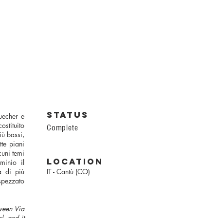
status
uecher e
costituito
Complete
ù bassi,
tte piani
cuni temi
location
minio il
a di più
IT - Cantù (CO)
spezzato
ween Via
l, and it