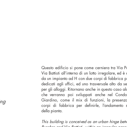
Questo edificio si pone come cerniera tra Via P
Via Battisti all’interno di un lotto irregolare, ed è 
da un impianto ad H con due corpi di fabbrica pi
dedicati agli uffici, ed uno trasversale alto da se
per gli alloggi. Ritornano anche in questo caso al
che verranno poi sviluppati anche nel Condo
Giardino, come il mix di funzioni, la presenz
ing
corpi di fabbrica per definirle, l’andamento 
della pianta.
This building is conceived as an urban hinge bet
Puecher and Via Battisti, within an irregular parce