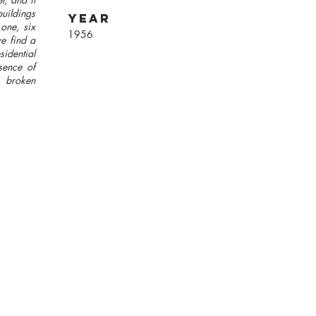
uildings
year
 one, six
1956
we find a
idential
sence of
e broken