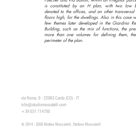
is constituted by an H plan, with two low b
devoted to the offices, and an other transversal
floors high, for the dwellings. Also in this case 
few themes later developed in the Giardino Res
Building, such as the mix of functions, the pre
more than one volumes for defining them, th
perimeter of the plan.
Studio Moscatelli
via Roma, 9 - 22063 Cantù (CO) - IT
info@studiomoscatelli.com
+39 031 714700
© 2014 - 2026 Matteo Moscatelli, Stefano Moscatelli