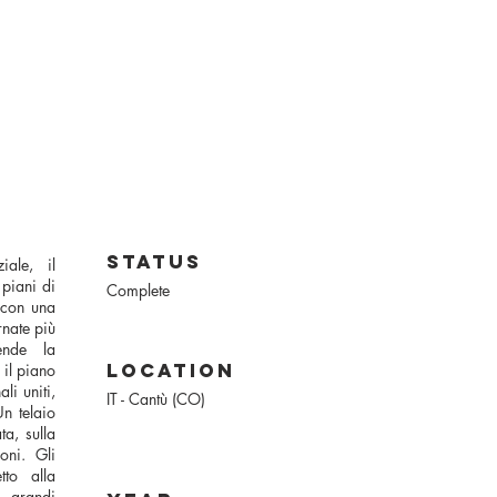
status
ale, il
piani di
Complete
, con una
nate più
ende la
location
 il piano
li uniti,
IT - Cantù (CO)
n telaio
ta, sulla
oni. Gli
tto alla
e grandi