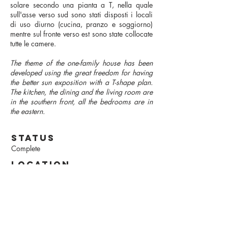
solare secondo una pianta a T, nella quale
sull'asse verso sud sono stati disposti i locali
di uso diurno (cucina, pranzo e soggiorno)
mentre sul fronte verso est sono state collocate
tutte le camere.
The theme of the one-family house has been
developed using the great freedom for having
the better sun exposition with a T-shape plan.
The kitchen, the dining and the living room are
in the southern front, all the bedrooms are in
the eastern.
status
Complete
location
IT - Cantù (CO)
year
1974